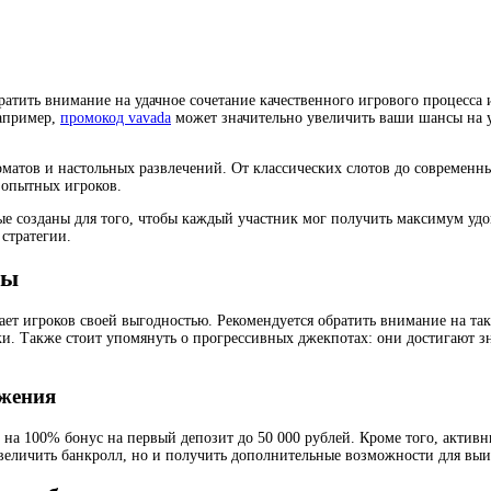
ратить внимание на удачное сочетание качественного игрового процесс
Например,
промокод vavada
может значительно увеличить ваши шансы на 
матов и настольных развлечений. От классических слотов до современны
 опытных игроков.
е созданы для того, чтобы каждый участник мог получить максимум удов
стратегии.
сы
ет игроков своей выгодностью. Рекомендуется обратить внимание на такие
и. Также стоит упомянуть о прогрессивных джекпотах: они достигают зн
жения
 на 100% бонус на первый депозит до 50 000 рублей. Кроме того, актив
еличить банкролл, но и получить дополнительные возможности для выигр