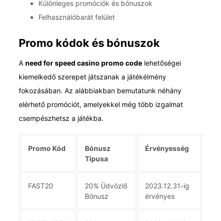
Különleges promóciók és bónuszok
Felhasználóbarát felület
Promo kódok és bónuszok
A
need for speed casino promo code
lehetőségei
kiemelkedő szerepet játszanak a játékélmény
fokozásában. Az alábbiakban bemutatunk néhány
elérhető promóciót, amelyekkel még több izgalmat
csempészhetsz a játékba.
Promo Kód
Bónusz
Érvényesség
Típusa
FAST20
20% Üdvözlő
2023.12.31-ig
Bónusz
érvényes