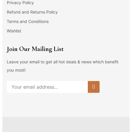
Privacy Policy
Refund and Returns Policy
Terms and Conditions
Wishlist
Join Our Mailing List
Leave your email to get all hot deals & news which benefit
you most!