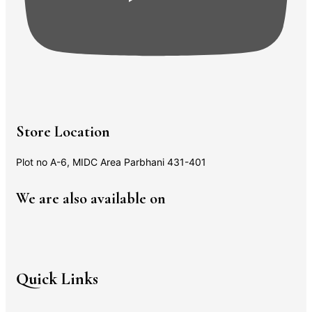
Store Location
Plot no A-6, MIDC Area Parbhani 431-401
We are also available on
Quick Links