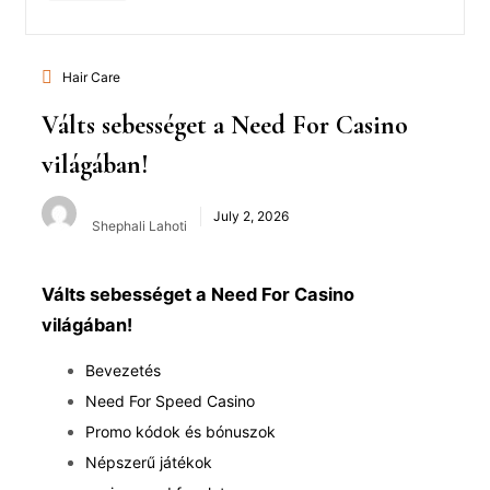
Hair Care
Válts sebességet a Need For Casino
világában!
Posted
July 2, 2026
Shephali Lahoti
on
Válts sebességet a Need For Casino
világában!
Bevezetés
Need For Speed Casino
Promo kódok és bónuszok
Népszerű játékok