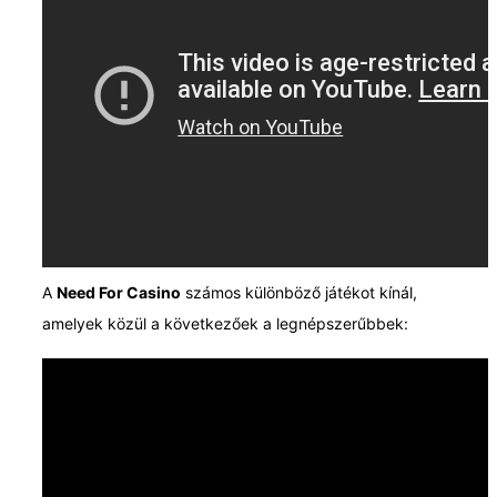
A
Need For Casino
számos különböző játékot kínál,
amelyek közül a következőek a legnépszerűbbek: