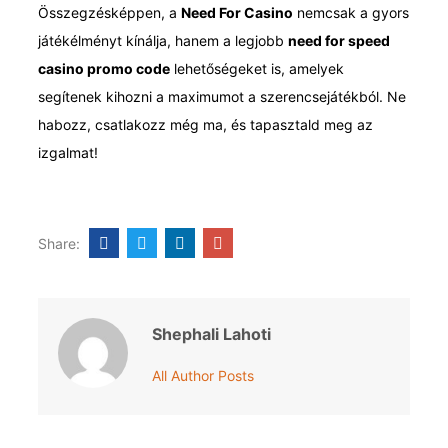
Összegzésképpen, a
Need For Casino
nemcsak a gyors
játékélményt kínálja, hanem a legjobb
need for speed
casino promo code
lehetőségeket is, amelyek
segítenek kihozni a maximumot a szerencsejátékból. Ne
habozz, csatlakozz még ma, és tapasztald meg az
izgalmat!
Share:
Shephali Lahoti
All Author Posts