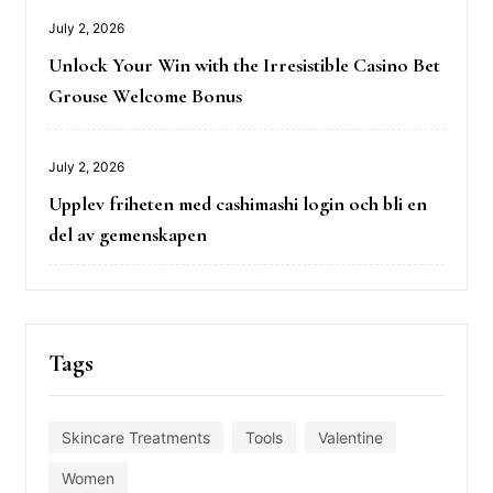
Posted
July 2, 2026
on
Unlock Your Win with the Irresistible Casino Bet
Grouse Welcome Bonus
Posted
July 2, 2026
on
Upplev friheten med cashimashi login och bli en
del av gemenskapen
Tags
Skincare Treatments
Tools
Valentine
Women