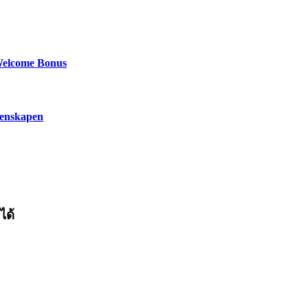
 Welcome Bonus
menskapen
ได้