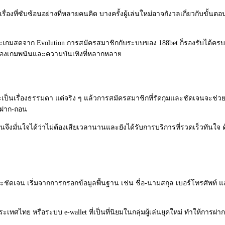
รื่องที่ซับซ้อนอย่างที่หลายคนคิด บางครั้งผู้เล่นใหม่อาจกังวลเกี่ยวกับข
ะเกมสดจาก Evolution การสมัครสมาชิกกับระบบของ 188bet ก็รองรับได้ครบถ
กของเกมพนันและความบันเทิงที่หลากหลาย
เป็นเรื่องธรรมดา แต่จริง ๆ แล้วการสมัครสมาชิกที่รัดกุมและชัดเจนจะช่วยใ
มฝาก-ถอน
นจึงมั่นใจได้ว่าไม่ต้องเสียเวลานานและยังได้รับการบริการที่รวดเร็วทันใจ
เจน เริ่มจากการกรอกข้อมูลพื้นฐาน เช่น ชื่อ-นามสกุล เบอร์โทรศัพท์ และอีเ
ไทย หรือระบบ e-wallet ที่เป็นที่นิยมในกลุ่มผู้เล่นยุคใหม่ ทำให้การฝา