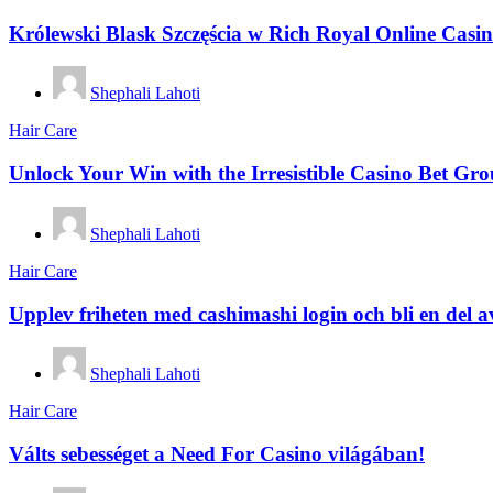
Królewski Blask Szczęścia w Rich Royal Online Casi
Shephali Lahoti
Hair Care
Unlock Your Win with the Irresistible Casino Bet G
Shephali Lahoti
Hair Care
Upplev friheten med cashimashi login och bli en del
Shephali Lahoti
Hair Care
Válts sebességet a Need For Casino világában!