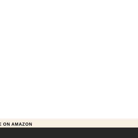
 AMAZON