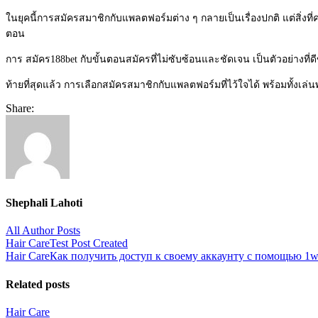
ในยุคนี้การสมัครสมาชิกกับแพลตฟอร์มต่าง ๆ กลายเป็นเรื่องปกติ แต่สิ่งที่
ตอน
การ สมัคร188bet กับขั้นตอนสมัครที่ไม่ซับซ้อนและชัดเจน เป็นตัวอย่างที่ด
ท้ายที่สุดแล้ว การเลือกสมัครสมาชิกกับแพลตฟอร์มที่ไว้ใจได้ พร้อมทั้งเ
Share:
Shephali Lahoti
All Author Posts
Post
Hair Care
Test Post Created
Hair Care
Как получить доступ к своему аккаунту с помощью 1w
navigation
Related posts
Hair Care