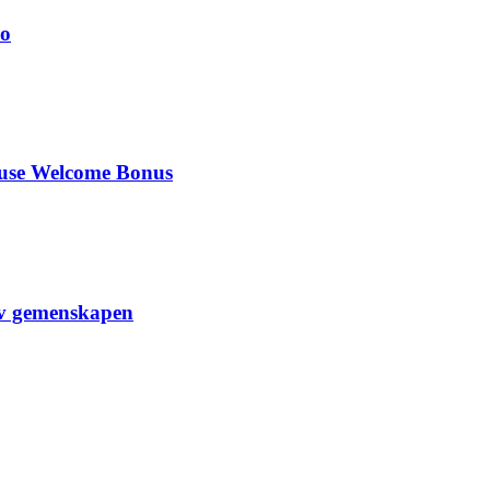
no
rouse Welcome Bonus
 av gemenskapen