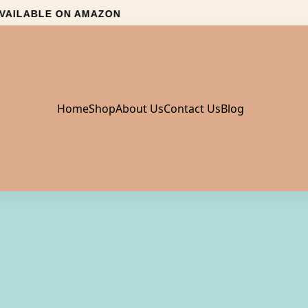
ILABLE ON AMAZON
Home
Shop
About Us
Contact Us
Blog