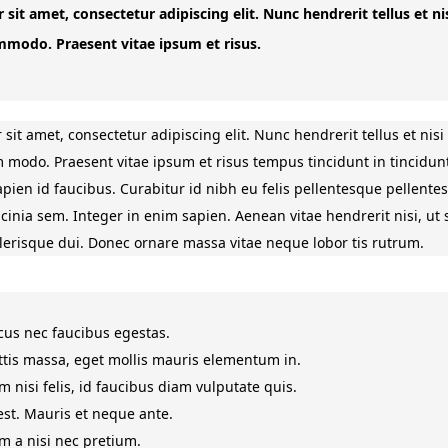
it amet, consectetur adipiscing elit. Nunc hendrerit tellus et nisi
mmodo. Praesent vitae ipsum et risus.
it amet, consectetur adipiscing elit. Nunc hendrerit tellus et nisi 
 modo. Praesent vitae ipsum et risus tempus tincidunt in tincidun
pien id faucibus. Curabitur id nibh eu felis pellentesque pellente
cinia sem. Integer in enim sapien. Aenean vitae hendrerit nisi, ut s
lerisque dui. Donec ornare massa vitae neque lobor tis rutrum.
cus nec faucibus egestas.
ittis massa, eget mollis mauris elementum in.
 nisi felis, id faucibus diam vulputate quis.
est. Mauris et neque ante.
m a nisi nec pretium.