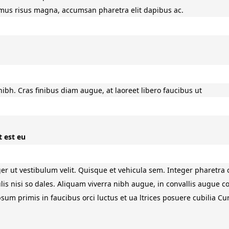
mus risus magna, accumsan pharetra elit dapibus ac.
bh. Cras finibus diam augue, at laoreet libero faucibus ut
 est eu
teger ut vestibulum velit. Quisque et vehicula sem. Integer pharetra 
ulis nisi so dales. Aliquam viverra nibh augue, in convallis augue c
sum primis in faucibus orci luctus et ua ltrices posuere cubilia Cu