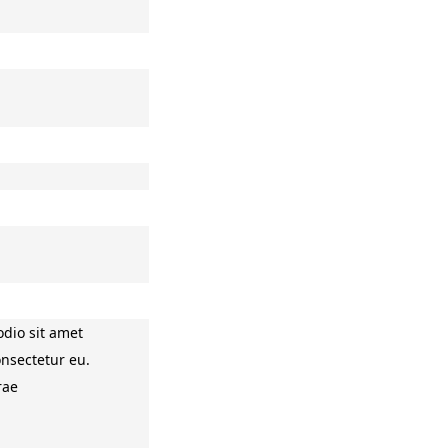
odio sit amet
onsectetur eu.
rae